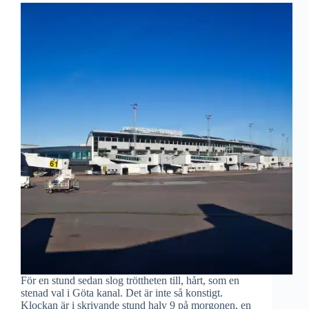
För en stund sedan slog tröttheten till, hårt, som en
stenad val i Göta kanal. Det är inte så konstigt.
Klockan är i skrivande stund halv 9 på morgonen, en