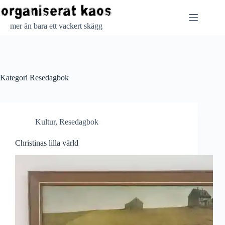
Hoppa
till
innehåll
mer än bara ett vackert skägg
Kategori
Resedagbok
Kultur
,
Resedagbok
Christinas lilla värld