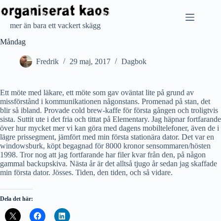
Hoppa
till
innehåll
mer än bara ett vackert skägg
Måndag
Fredrik
29 maj, 2017
Dagbok
Ett möte med läkare, ett möte som gav oväntat lite på grund av
missförstånd i kommunikationen någonstans. Promenad på stan, det
blir så ibland. Provade cold brew-kaffe för första gången och troligtvis
sista. Suttit ute i det fria och tittat på Elementary. Jag häpnar fortfarande
över hur mycket mer vi kan göra med dagens mobiltelefoner, även de i
lägre prissegment, jämfört med min första stationära dator. Det var en
windowsburk, köpt begagnad för 8000 kronor sensommaren/hösten
1998. Tror nog att jag fortfarande har filer kvar från den, på någon
gammal backupskiva. Nästa år är det alltså tjugo år sedan jag skaffade
min första dator. Jösses. Tiden, den tiden, och så vidare.
Dela det här: