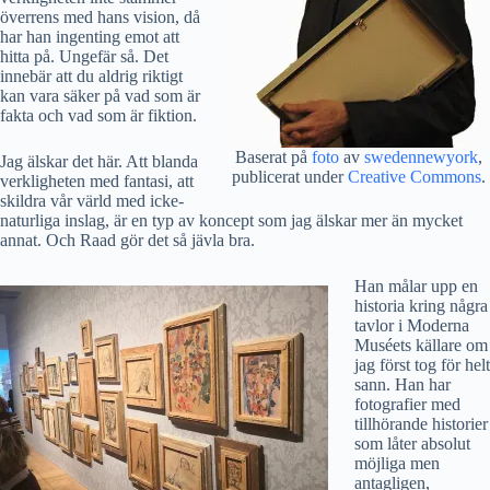
överrens med hans vision, då
har han ingenting emot att
hitta på. Ungefär så. Det
innebär att du aldrig riktigt
kan vara säker på vad som är
fakta och vad som är fiktion.
Baserat på
foto
av
swedennewyork
,
Jag älskar det här. Att blanda
publicerat under
Creative Commons
.
verkligheten med fantasi, att
skildra vår värld med icke-
naturliga inslag, är en typ av koncept som jag älskar mer än mycket
annat. Och Raad gör det så jävla bra.
Han målar upp en
historia kring några
tavlor i Moderna
Muséets källare om
jag först tog för helt
sann. Han har
fotografier med
tillhörande historier
som låter absolut
möjliga men
antagligen,