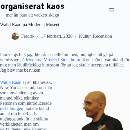
Hoppa
till
innehåll
mer än bara ett vackert skägg
Walid Raad på Moderna Muséet
Fredrik
17 februari, 2020
Kultur
,
Recension
I torsdags fick jag, lite sådär i elfte timmen, möjlighet att gå på
vernissage på
Moderna Muséet i Stockholm
. Konstnären var okänd för
mig men lät tillräckligt intressant för att jag skulle acceptera tillfället.
Jag blev inte besviken.
Walid Raad
är en libanesisk,
New York-baserad, konstnär
som använder sig av en
mängd olika tekniker.
Personen som introducerade
utställningen
pratade bland
annat om hur Raads
utgångspunkt är att skildra
verkligheten men om
verkligheten inte stämmer